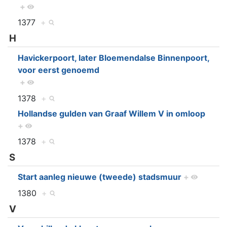
+
1377
+
H
Havickerpoort, later Bloemendalse Binnenpoort,
voor eerst genoemd
+
1378
+
Hollandse gulden van Graaf Willem V in omloop
+
1378
+
S
Start aanleg nieuwe (tweede) stadsmuur
+
1380
+
V