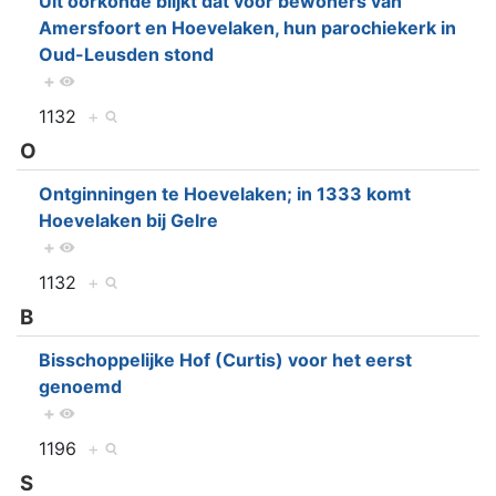
Uit oorkonde blijkt dat voor bewoners van
Amersfoort en Hoevelaken, hun parochiekerk in
Oud-Leusden stond
+
1132
+
O
Ontginningen te Hoevelaken; in 1333 komt
Hoevelaken bij Gelre
+
1132
+
B
Bisschoppelijke Hof (Curtis) voor het eerst
genoemd
+
1196
+
S