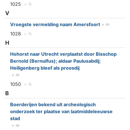
1025
+
V
Vroegste vermelding naam Amersfoort
+
1028
+
H
Hohorst naar Utrecht verplaatst door Bisschop
Bernold (Bernulfus); aldaar Paulusabdij;
Heiligenberg bleef als proosdij
+
1050
+
B
Boerderijen bekend uit archeologisch
onderzoek ter plaatse van laatmiddeleeuwse
stad
+