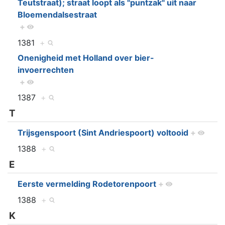
Teutstraat); straat loopt als "puntzak" uit naar
Bloemendalsestraat
+
1381
+
Onenigheid met Holland over bier-
invoerrechten
+
1387
+
T
Trijsgenspoort (Sint Andriespoort) voltooid
+
1388
+
E
Eerste vermelding Rodetorenpoort
+
1388
+
K