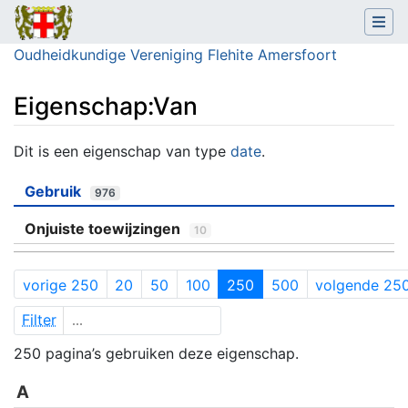
Oudheidkundige Vereniging Flehite Amersfoort
Eigenschap:Van
Ga naar:
navigatie
,
zoeken
Dit is een eigenschap van type
date
.
Gebruik
976
Onjuiste toewijzingen
10
vorige 250
20
50
100
250
500
volgende 25
Filter
250 pagina’s gebruiken deze eigenschap.
A