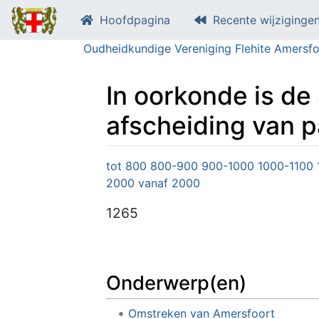
Hoofdpagina
Recente wijziginge
Oudheidkundige Vereniging Flehite Amersfo
In oorkonde is de 
afscheiding van 
Ga naar:
navigatie
,
zoeken
tot 800
800-900
900-1000
1000-1100
2000
vanaf 2000
1265
Onderwerp(en)
Omstreken van Amersfoort