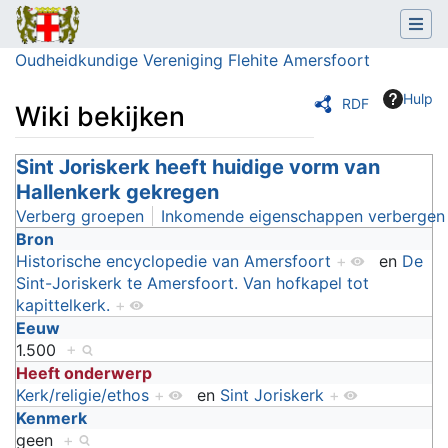
Oudheidkundige Vereniging Flehite Amersfoort
Hulp
RDF
Wiki bekijken
Ga naar:
Sint Joriskerk heeft huidige vorm van
navigatie
,
zoeken
Hallenkerk gekregen
Verberg groepen
Inkomende eigenschappen verbergen
Bron
Historische encyclopedie van Amersfoort
+
en
De
Sint-Joriskerk te Amersfoort. Van hofkapel tot
kapittelkerk.
+
Eeuw
1.500
+
Heeft onderwerp
Kerk/religie/ethos
+
en
Sint Joriskerk
+
Kenmerk
geen
+