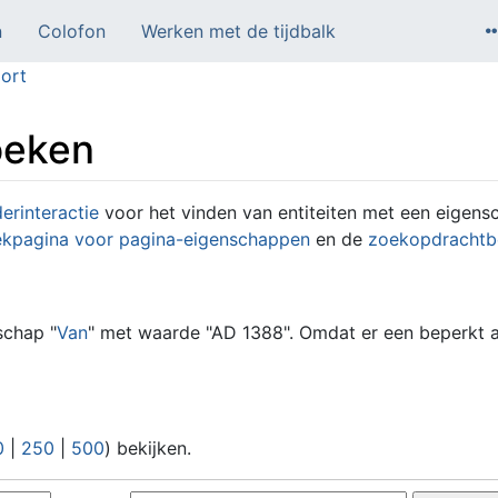
n
Colofon
Werken met de tijdbalk
ort
oeken
erinteractie
voor het vinden van entiteiten met een eigen
kpagina voor pagina-eigenschappen
en de
zoekopdrachtb
schap "
Van
" met waarde "AD 1388". Omdat er een beperkt aa
0
|
250
|
500
) bekijken.