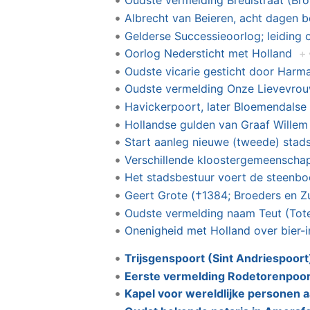
Oudste vermelding Breulstraat (Bro
Albrecht van Beieren, acht dagen 
Gelderse Successieoorlog; leiding
Oorlog Nedersticht met Holland
+
Oudste vicarie gesticht door Harma
Oudste vermelding Onze Lievevrouw
Havickerpoort, later Bloemendalse
Hollandse gulden van Graaf Willem
Start aanleg nieuwe (tweede) stad
Verschillende kloostergemeenschap
Het stadsbestuur voert de steenbo
Geert Grote (†1384; Broeders en Z
Oudste vermelding naam Teut (Tote, 
Onenigheid met Holland over bier-
Trijsgenspoort (Sint Andriespoort
Eerste vermelding Rodetorenpoor
Kapel voor wereldlijke personen a