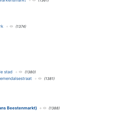
t Varkensmarkt
+
(1361)
rk
+
(1374)
de stad
+
(1380)
loemendalsestraat
+
(1381)
thans Beestenmarkt)
+
(1388)