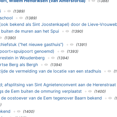
ort, Willem Hendriksen (van Amersfortia)
+
(1388)
i
+
(1389)
 school
+
(1389)
(ook bekend als Sint Joostenkapel) door de Lieve-Vrouwe
t buiten de muren aan het Spui
+
(1390)
(1390)
hiefstuk ("het nieuwe gasthuis")
+
(1391)
poort=spuipoort genoemd)
+
(1393)
restein in Woudenberg
+
(1394)
tse Berg als Bergh
+
(1394)
ijde de vermelding van de locatie van een stadhuis
+
(
; afsplitsing van Sint Agnietenconvent aan de Herenstraat
gs de Eem buiten de ommuring verplaatst
+
(1400)
 de oostoever van de Eem tegenover Baarn bekend
+
(
)
ekend
+
(1400)