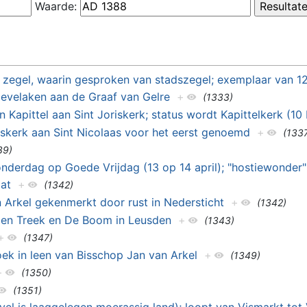
Waarde:
egel, waarin gesproken van stadszegel; exemplaar van 12
evelaken aan de Graaf van Gelre
+
(1333)
 Kapittel aan Sint Joriskerk; status wordt Kapittelkerk (10
iskerk aan Sint Nicolaas voor het eerst genoemd
+
(133
39)
nderdag op Goede Vrijdag (13 op 14 april); "hostiewonder"
at
+
(1342)
 Arkel gekenmerkt door rust in Nedersticht
+
(1342)
en Treek en De Boom in Leusden
+
(1343)
+
(1347)
k in leen van Bisschop Jan van Arkel
+
(1349)
+
(1350)
(1351)