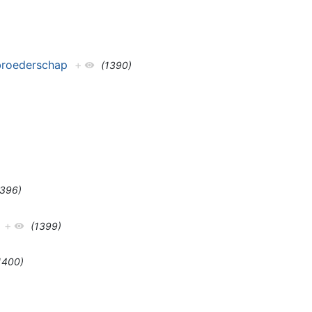
broederschap
+
(1390)
1396)
+
(1399)
1400)