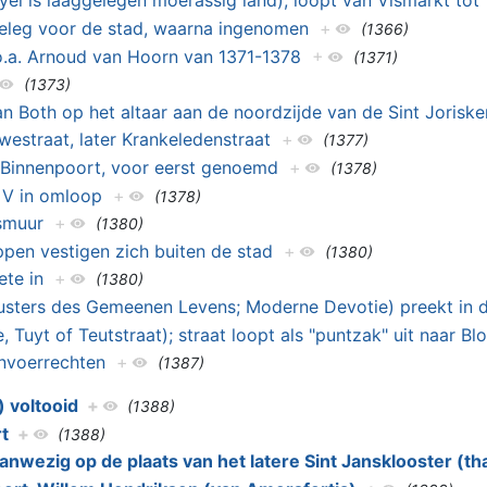
yel is laaggelegen moerassig land); loopt van Vismarkt to
beleg voor de stad, waarna ingenomen
+
(1366)
 o.a. Arnoud van Hoorn van 1371-1378
+
(1371)
(1373)
n Both op het altaar aan de noordzijde van de Sint Joriske
estraat, later Krankeledenstraat
+
(1377)
 Binnenpoort, voor eerst genoemd
+
(1378)
 V in omloop
+
(1378)
smuur
+
(1380)
pen vestigen zich buiten de stad
+
(1380)
ete in
+
(1380)
usters des Gemeenen Levens; Moderne Devotie) preekt in 
Tuyt of Teutstraat); straat loopt als "puntzak" uit naar B
invoerrechten
+
(1387)
) voltooid
+
(1388)
t
+
(1388)
anwezig op de plaats van het latere Sint Jansklooster (