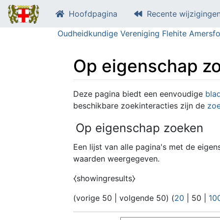
Hoofdpagina
Recente wijziginge
Oudheidkundige Vereniging Flehite Amersfo
Op eigenschap z
Ga naar:
navigatie
,
zoeken
Deze pagina biedt een eenvoudige
blad
beschikbare zoekinteracties zijn de
zoe
Op eigenschap zoeken
Een lijst van alle pagina's met de eigen
waarden weergegeven.
⧼showingresults⧽
(
vorige 50
|
volgende 50
) (
20
|
50
|
10