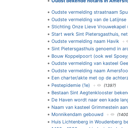
Oudst bekende notaris in Amersfo
Oudste vermelding straatnaam Spu
Oudste vermelding van de Latijnse
Stichting Onze Lieve Vrouwekapel 
Start werk Sint Pietersgasthuis, ne
Oudste vermelding naam Havik
+
Sint Pietersgasthuis genoemd in arc
Bouw Koppelpoort (ook wel Spoey
Oudste vermelding van kasteel Gee
Oudste vermelding naam Amersfoor
Een charter/akte met op de achterz
Pestepidemie (1e)
+
(1397)
Bestaan Sint Aegtenklooster bekend
De Haven wordt naar een kade lan
Naam van kasteel Grimmestein aan
Monnikendam gebouwd
+
(1400
Huis Lichtenberg in Woudenberg b