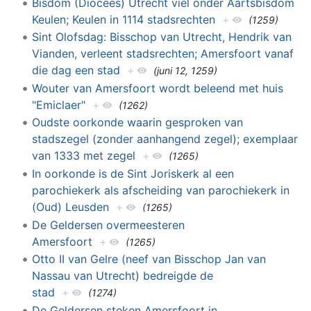
Bisdom (Diocees) Utrecht viel onder Aartsbisdom
Keulen; Keulen in 1114 stadsrechten
+
(1259)
Sint Olofsdag: Bisschop van Utrecht, Hendrik van
Vianden, verleent stadsrechten; Amersfoort vanaf
die dag een stad
+
(juni 12, 1259)
Wouter van Amersfoort wordt beleend met huis
"Emiclaer"
+
(1262)
Oudste oorkonde waarin gesproken van
stadszegel (zonder aanhangend zegel); exemplaar
van 1333 met zegel
+
(1265)
In oorkonde is de Sint Joriskerk al een
parochiekerk als afscheiding van parochiekerk in
(Oud) Leusden
+
(1265)
De Geldersen overmeesteren
Amersfoort
+
(1265)
Otto II van Gelre (neef van Bisschop Jan van
Nassau van Utrecht) bedreigde de
stad
+
(1274)
De Geldersen steken Amersfoort in