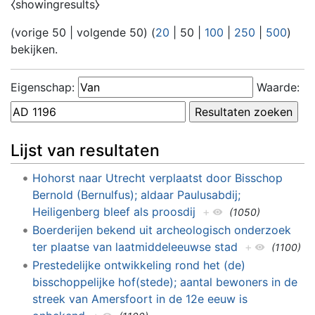
⧼showingresults⧽
(
vorige 50
|
volgende 50
) (
20
|
50
|
100
|
250
|
500
)
bekijken.
Eigenschap:
Waarde:
Lijst van resultaten
Hohorst naar Utrecht verplaatst door Bisschop
Bernold (Bernulfus); aldaar Paulusabdij;
Heiligenberg bleef als proosdij
+
(1050)
Boerderijen bekend uit archeologisch onderzoek
ter plaatse van laatmiddeleeuwse stad
+
(1100)
Prestedelijke ontwikkeling rond het (de)
bisschoppelijke hof(stede); aantal bewoners in de
streek van Amersfoort in de 12e eeuw is