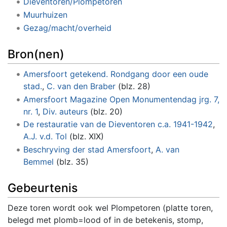
Dieventoren/Plompetoren
Muurhuizen
Gezag/macht/overheid
Bron(nen)
Amersfoort getekend. Rondgang door een oude
stad.
,
C. van den Braber
(blz. 28)
Amersfoort Magazine Open Monumentendag jrg. 7,
nr. 1
,
Div. auteurs
(blz. 20)
De restauratie van de Dieventoren c.a. 1941-1942
,
A.J. v.d. Tol
(blz. XIX)
Beschryving der stad Amersfoort
,
A. van
Bemmel
(blz. 35)
Gebeurtenis
Deze toren wordt ook wel Plompetoren (platte toren,
belegd met plomb=lood of in de betekenis, stomp,