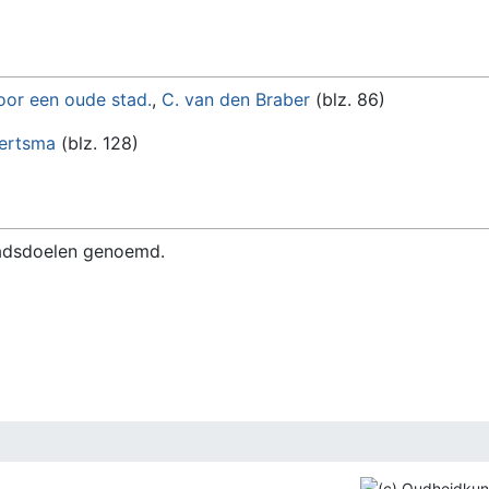
or een oude stad.
,
C. van den Braber
(blz. 86)
bertsma
(blz. 128)
tadsdoelen genoemd.