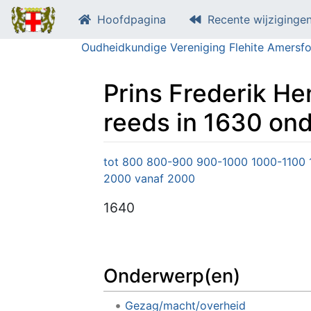
Hoofdpagina
Recente wijziginge
Oudheidkundige Vereniging Flehite Amersfo
Prins Frederik He
reeds in 1630 on
Ga naar:
navigatie
,
zoeken
tot 800
800-900
900-1000
1000-1100
2000
vanaf 2000
1640
Onderwerp(en)
Gezag/macht/overheid