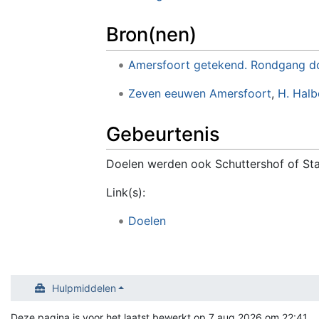
Bron(nen)
Amersfoort getekend. Rondgang do
Zeven eeuwen Amersfoort
,
H. Hal
Gebeurtenis
Doelen werden ook Schuttershof of S
Link(s):
Doelen
Hulpmiddelen
Deze pagina is voor het laatst bewerkt op 7 aug 2026 om 22:41.