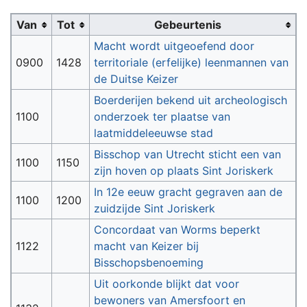
Van
Tot
Gebeurtenis
Macht wordt uitgeoefend door
0900
1428
territoriale (erfelijke) leenmannen van
de Duitse Keizer
Boerderijen bekend uit archeologisch
1100
onderzoek ter plaatse van
laatmiddeleeuwse stad
Bisschop van Utrecht sticht een van
1100
1150
zijn hoven op plaats Sint Joriskerk
In 12e eeuw gracht gegraven aan de
1100
1200
zuidzijde Sint Joriskerk
Concordaat van Worms beperkt
1122
macht van Keizer bij
Bisschopsbenoeming
Uit oorkonde blijkt dat voor
bewoners van Amersfoort en