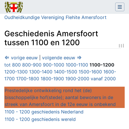
Oudheidkundige Vereniging Flehite Amersfoort
Geschiedenis Amersfoort
tussen 1100 en 1200
Ga naar:
navigatie
,
zoeken
⇐
⇒
vorige eeuw
|
volgende eeuw
tot 800
800-900
900-1000
1000-1100
1100-1200
1200-1300
1300-1400
1400-1500
1500-1600
1600-
1700
1700-1800
1800-1900
1900-2000
vanaf 2000
Prestedelijke ontwikkeling rond het (de)
bisschoppelijke hof(stede); aantal bewoners in de
streek van Amersfoort in de 12e eeuw is onbekend
1100 - 1200 geschiedenis Nederland
1100 - 1200 geschiedenis wereld