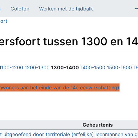
n
Colofon
Werken met de tijdbalk
ort
rsfoort tussen 1300 en 1
1100-1200
1200-1300
1300-1400
1400-1500
1500-1600
1
inwoners aan het einde van de 14e eeuw (schatting)
Gebeurtenis
 uitgeoefend door territoriale (erfelijke) leenmannen van d