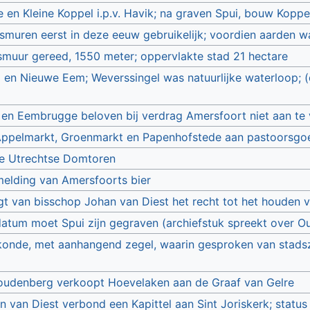
 en Kleine Koppel i.p.v. Havik; na graven Spui, bouw Koppe
smuren eerst in deze eeuw gebruikelijk; voordien aarden w
smuur gereed, 1550 meter; oppervlakte stad 21 hectare
 en Nieuwe Eem; Weverssingel was natuurlijke waterloop; (
en Eembrugge beloven bij verdrag Amersfoort niet aan te 
ppelmarkt, Groenmarkt en Papenhofstede aan pastoorsg
e Utrechtse Domtoren
elding van Amersfoorts bier
jgt van bisschop Johan van Diest het recht tot het houden 
atum moet Spui zijn gegraven (archiefstuk spreekt over 
onde, met aanhangend zegel, waarin gesproken van stads
oudenberg verkoopt Hoevelaken aan de Graaf van Gelre
n van Diest verbond een Kapittel aan Sint Joriskerk; status