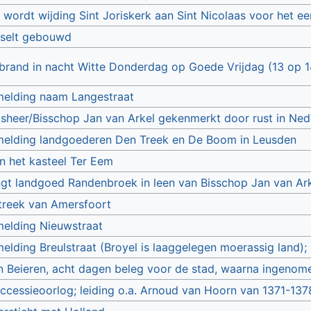
 wordt wijding Sint Joriskerk aan Sint Nicolaas voor het 
sselt gebouwd
brand in nacht Witte Donderdag op Goede Vrijdag (13 op 14
melding naam Langestraat
sheer/Bisschop Jan van Arkel gekenmerkt door rust in Ned
melding landgoederen Den Treek en De Boom in Leusden
an het kasteel Ter Eem
gt landgoed Randenbroek in leen van Bisschop Jan van Ar
streek van Amersfoort
melding Nieuwstraat
elding Breulstraat (Broyel is laaggelegen moerassig land);
n Beieren, acht dagen beleg voor de stad, waarna ingenom
ccessieoorlog; leiding o.a. Arnoud van Hoorn van 1371-137