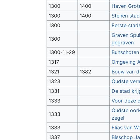
1300
1400
Haven Grote
1300
1400
Stenen stad
1300
Eerste stad
Graven Spui
1300
gegraven
1300-11-29
Bunschoten 
1317
Omgeving A
1321
1382
Bouw van d
1323
Oudste verm
1331
De stad kri
1333
Voor deze d
Oudste oork
1333
zegel
1333
Elias van W
1337
Bisschop Ja