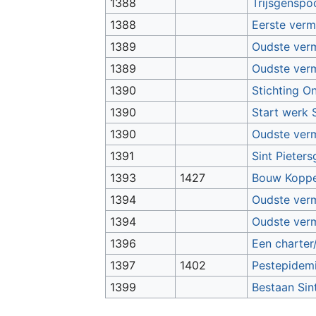
1388
Trijsgenspo
1388
Eerste ver
1389
Oudste verm
1389
Oudste verm
1390
Stichting O
1390
Start werk 
1390
Oudste ver
1391
Sint Pieter
1393
1427
Bouw Koppe
1394
Oudste verm
1394
Oudste ver
1396
Een charter
1397
1402
Pestepidemi
1399
Bestaan Sin