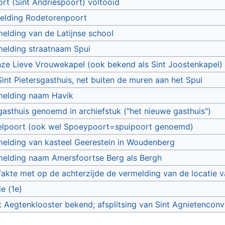
ort (Sint Andriespoort) voltooid
melding Rodetorenpoort
elding van de Latijnse school
elding straatnaam Spui
nze Lieve Vrouwekapel (ook bekend als Sint Joostenkapel
Sint Pietersgasthuis, net buiten de muren aan het Spui
melding naam Havik
sgasthuis genoemd in archiefstuk ("het nieuwe gasthuis")
lpoort (ook wel Spoeypoort=spuipoort genoemd)
elding van kasteel Geerestein in Woudenberg
melding naam Amersfoortse Berg als Bergh
/akte met op de achterzijde de vermelding van de locatie v
e (1e)
t Aegtenklooster bekend; afsplitsing van Sint Agnietencon