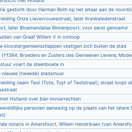
rsticht met Holland
rie gesticht door Harman Both op het altaar aan de noordzi
elding Onze Lievevrouwestraat, later Krankeledenstraat
rt, later Bloemendalse Binnenpoort, voor eerst genoemd
ulden van Graaf Willem V in omloop
de kloostergemeenschappen vestigen zich buiten de stad
 (†1384; Broeders en Zusters des Gemeenen Levens; Moder
stuur voert de steenboete in
g nieuwe (tweede) stadsmuur
lding naam Teut (Tote, Tuyt of Teutstraat); straat loopt al
sestraat
met Holland over bier-invoerrechten
wereldlijke personen aanwezig op de plaats van het latere 
kt)
de notaris in Amersfoort, Willem Hendriksen (van Amersfor