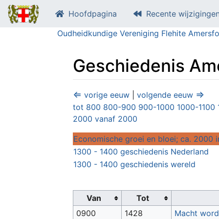
Hoofdpagina
Recente wijziginge
Oudheidkundige Vereniging Flehite Amersfo
Geschiedenis Ame
Ga naar:
navigatie
,
zoeken
⇐
⇒
vorige eeuw
|
volgende eeuw
tot 800
800-900
900-1000
1000-1100
2000
vanaf 2000
Economische groei en bloei; ca. 2000 
1300 - 1400 geschiedenis Nederland
1300 - 1400 geschiedenis wereld
Van
Tot
0900
1428
Macht wordt