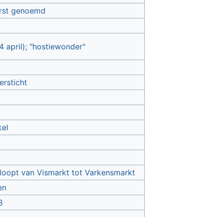
eerst genoemd
 april); "hostiewonder"
ersticht
kel
 loopt van Vismarkt tot Varkensmarkt
en
8