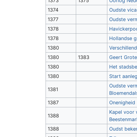
1373
1375
Oorlog Nede
1374
Oudste vica
1377
Oudste verm
1378
Havickerpoo
1378
Hollandse g
1380
Verschillen
1380
1383
Geert Grote
1380
Het stadsbe
1380
Start aanle
Oudste verme
1381
Bloemendal
1387
Onenigheid 
Kapel voor 
1388
Beestenmar
1388
Oudst beken