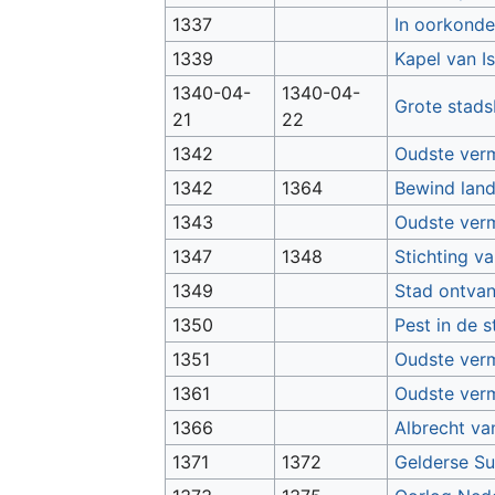
1337
In oorkonde
1339
Kapel van I
1340-04-
1340-04-
Grote stads
21
22
1342
Oudste ver
1342
1364
Bewind land
1343
Oudste ver
1347
1348
Stichting v
1349
Stad ontvan
1350
Pest in de 
1351
Oudste ver
1361
Oudste verm
1366
Albrecht va
1371
1372
Gelderse Su