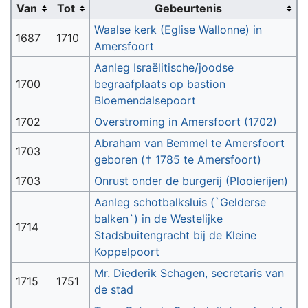
Van
Tot
Gebeurtenis
Waalse kerk (Eglise Wallonne) in
1687
1710
Amersfoort
Aanleg Israëlitische/joodse
1700
begraafplaats op bastion
Bloemendalsepoort
1702
Overstroming in Amersfoort (1702)
Abraham van Bemmel te Amersfoort
1703
geboren († 1785 te Amersfoort)
1703
Onrust onder de burgerij (Plooierijen)
Aanleg schotbalksluis (`Gelderse
balken`) in de Westelijke
1714
Stadsbuitengracht bij de Kleine
Koppelpoort
Mr. Diederik Schagen, secretaris van
1715
1751
de stad