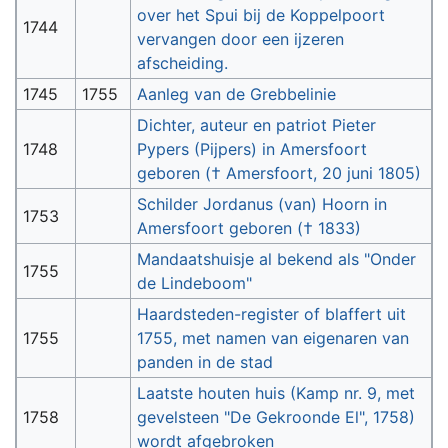
over het Spui bij de Koppelpoort
1744
vervangen door een ijzeren
afscheiding.
1745
1755
Aanleg van de Grebbelinie
Dichter, auteur en patriot Pieter
1748
Pypers (Pijpers) in Amersfoort
geboren († Amersfoort, 20 juni 1805)
Schilder Jordanus (van) Hoorn in
1753
Amersfoort geboren († 1833)
Mandaatshuisje al bekend als "Onder
1755
de Lindeboom"
Haardsteden-register of blaffert uit
1755
1755, met namen van eigenaren van
panden in de stad
Laatste houten huis (Kamp nr. 9, met
1758
gevelsteen "De Gekroonde El", 1758)
wordt afgebroken