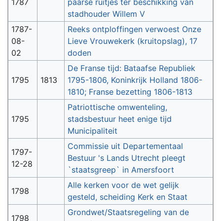
1787
paarse ruitjes ter beschikking van
stadhouder Willem V
1787-
Reeks ontploffingen verwoest Onze
08-
Lieve Vrouwekerk (kruitopslag), 17
02
doden
De Franse tijd: Bataafse Republiek
1795
1813
1795-1806, Koninkrijk Holland 1806-
1810; Franse bezetting 1806-1813
Patriottische omwenteling,
1795
stadsbestuur heet enige tijd
Municipaliteit
Commissie uit Departementaal
1797-
Bestuur 's Lands Utrecht pleegt
12-28
`staatsgreep` in Amersfoort
Alle kerken voor de wet gelijk
1798
gesteld, scheiding Kerk en Staat
Grondwet/Staatsregeling van de
1798