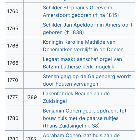
Schilder Stephanus Greeve in
1760
Amersfoort geboren († na 1815)
Schilder Jan Apeldoorn in Amersfoort
1765
geboren († 1838)
Koningin Karoline Mathilde van
1766
Denemarken verblijft in de Doelen
Legaat maakt aanschaf orgel van
1766
Bätz in Lutherse kerk mogelijk
Stenen galg op de Galgenberg wordt
1770
door houten vervangen
Lakenfabriek Beaune aan de
1777
1789
Zuidsingel
Benjamin Cohen geeft opdracht tot
1780
bouw huis met de paarse ruitjes
(thans Zuidsingel nr. 38)
Abraham Cohen laat huis aan de
1780
1782