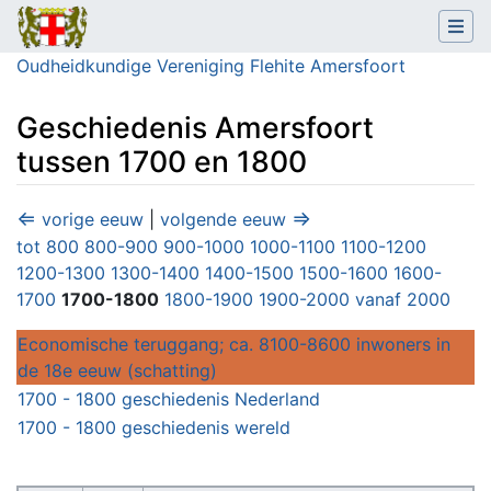
Oudheidkundige Vereniging Flehite Amersfoort
Geschiedenis Amersfoort
tussen 1700 en 1800
Ga naar:
navigatie
,
zoeken
⇐
⇒
vorige eeuw
|
volgende eeuw
tot 800
800-900
900-1000
1000-1100
1100-1200
1200-1300
1300-1400
1400-1500
1500-1600
1600-
1700
1700-1800
1800-1900
1900-2000
vanaf 2000
Economische teruggang; ca. 8100-8600 inwoners in
de 18e eeuw (schatting)
1700 - 1800 geschiedenis Nederland
1700 - 1800 geschiedenis wereld