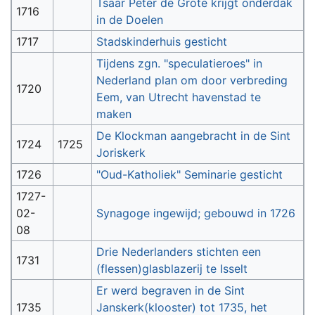
Tsaar Peter de Grote krijgt onderdak
1716
in de Doelen
1717
Stadskinderhuis gesticht
Tijdens zgn. "speculatieroes" in
Nederland plan om door verbreding
1720
Eem, van Utrecht havenstad te
maken
De Klockman aangebracht in de Sint
1724
1725
Joriskerk
1726
"Oud-Katholiek" Seminarie gesticht
1727-
02-
Synagoge ingewijd; gebouwd in 1726
08
Drie Nederlanders stichten een
1731
(flessen)glasblazerij te Isselt
Er werd begraven in de Sint
1735
Janskerk(klooster) tot 1735, het