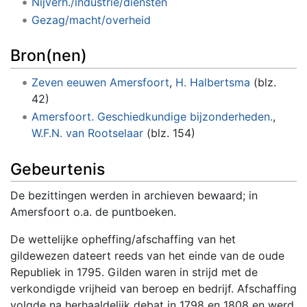
Nijverh./industrie/diensten
Gezag/macht/overheid
Bron(nen)
Zeven eeuwen Amersfoort
,
H. Halbertsma
(blz.
42)
Amersfoort. Geschiedkundige bijzonderheden.
,
W.F.N. van Rootselaar
(blz. 154)
Gebeurtenis
De bezittingen werden in archieven bewaard; in
Amersfoort o.a. de puntboeken.
De wettelijke opheffing/afschaffing van het
gildewezen dateert reeds van het einde van de oude
Republiek in 1795. Gilden waren in strijd met de
verkondigde vrijheid van beroep en bedrijf. Afschaffing
volgde na herhaaldelijk debat in 1798 en 1808 en werd