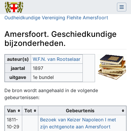
Oudheidkundige Vereniging Flehite Amersfoort
Amersfoort. Geschiedkundige
bijzonderheden.
Ga naar:
navigatie
,
zoeken
auteur(s)
W.F.N. van Rootselaar
jaartal
1897
uitgave
1e bundel
De bron wordt aangehaald in de volgende
gebeurtenissen:
Van
Tot
Gebeurtenis
1811-
Bezoek van Keizer Napoleon I met
10-29
zijn echtgenote aan Amersfoort