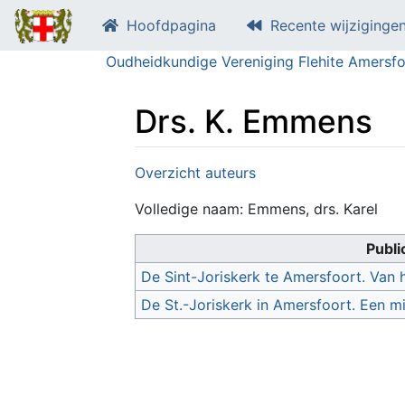
Hoofdpagina
Recente wijziginge
Oudheidkundige Vereniging Flehite Amersfo
Drs. K. Emmens
Ga naar:
navigatie
,
zoeken
Overzicht auteurs
Volledige naam: Emmens, drs. Karel
Publi
De Sint-Joriskerk te Amersfoort. Van h
De St.-Joriskerk in Amersfoort. Een m