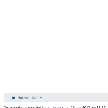
Hulpmiddelen
Deze pagina is voor het laatst bewerkt op 26 mei 2012 om 18:33.