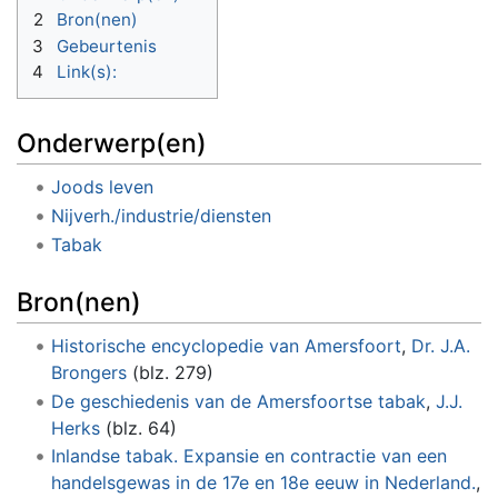
2
Bron(nen)
3
Gebeurtenis
4
Link(s):
Onderwerp(en)
Joods leven
Nijverh./industrie/diensten
Tabak
Bron(nen)
Historische encyclopedie van Amersfoort
,
Dr. J.A.
Brongers
(blz. 279)
De geschiedenis van de Amersfoortse tabak
,
J.J.
Herks
(blz. 64)
Inlandse tabak. Expansie en contractie van een
handelsgewas in de 17e en 18e eeuw in Nederland.
,