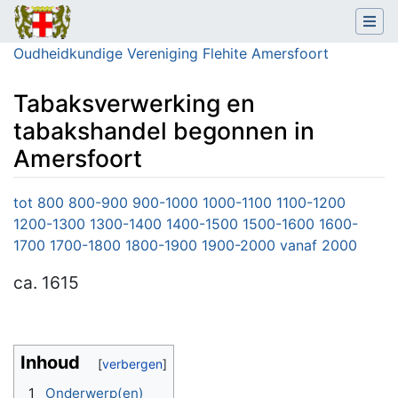
Oudheidkundige Vereniging Flehite Amersfoort
Tabaksverwerking en
tabakshandel begonnen in
Amersfoort
Ga naar:
navigatie
,
zoeken
tot 800
800-900
900-1000
1000-1100
1100-1200
1200-1300
1300-1400
1400-1500
1500-1600
1600-
1700
1700-1800
1800-1900
1900-2000
vanaf 2000
ca.
1615
Inhoud
1
Onderwerp(en)