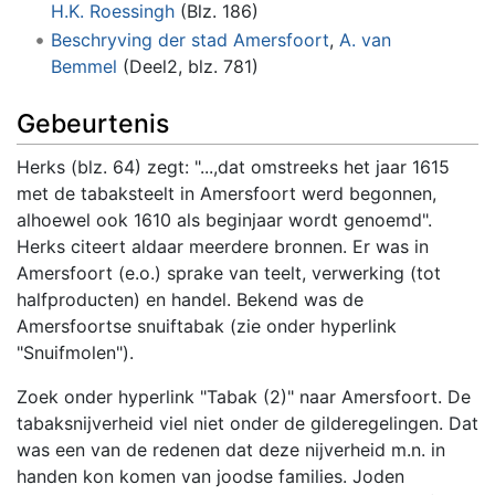
H.K. Roessingh
(Blz. 186)
Beschryving der stad Amersfoort
,
A. van
Bemmel
(Deel2, blz. 781)
Gebeurtenis
Herks (blz. 64) zegt: "...,dat omstreeks het jaar 1615
met de tabaksteelt in Amersfoort werd begonnen,
alhoewel ook 1610 als beginjaar wordt genoemd".
Herks citeert aldaar meerdere bronnen. Er was in
Amersfoort (e.o.) sprake van teelt, verwerking (tot
halfproducten) en handel. Bekend was de
Amersfoortse snuiftabak (zie onder hyperlink
"Snuifmolen").
Zoek onder hyperlink "Tabak (2)" naar Amersfoort. De
tabaksnijverheid viel niet onder de gilderegelingen. Dat
was een van de redenen dat deze nijverheid m.n. in
handen kon komen van joodse families. Joden