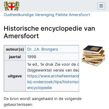
Oudheidkundige Vereniging Flehite Amersfoort
Historische encyclopedie van
Amersfoort
Ga naar:
navigatie
,
zoeken
auteur(s)
Dr. J.A. Brongers
jaartal
1998
1e ed., 1e druk Zie voor de digitale
(bijgewerkte) versie van deze bron:
uitgave
https://www.archiefeemland.nl/hulp-
bij-onderzoek/tips/historische-
encyclopedie
De bron wordt aangehaald in de volgende
gebeurtenissen: