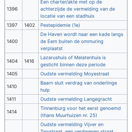
Een charter/akte met op de
1396
achterzijde de vermelding van de
locatie van een stadhuis
1397
1402
Pestepidemie (1e)
De Haven wordt naar een kade langs
1400
de Eem buiten de ommuring
verplaatst
Lazarushuis of Melatenhuis is
1404
1416
gesticht binnen deze periode
1405
Oudste vermelding Moyestraat
Baarn sluit verdrag van onderlinge
1410
hulp
1411
Oudste vermelding Langegracht
Tinnenburg voor het eerst genoemd
1414
(thans Muurhuizen nr. 25)
Oudste vermelding Vijver en
Twystraat, een verdwenen straat