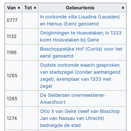
Van
Tot
Gebeurtenis
In oorkonde villa Lisudina (Leusden)
0777
en Hemus (Eem) genoemd
Ontginningen te Hoevelaken; in 1333
1132
komt Hoevelaken bij Gelre
Bisschoppelijke Hof (Curtis) voor het
1196
eerst genoemd
Oudste oorkonde waarin gesproken
van stadszegel (zonder aanhangend
1265
zegel); exemplaar van 1333 met
zegel
De Geldersen overmeesteren
1265
Amersfoort
Otto II van Gelre (neef van Bisschop
1274
Jan van Nassau van Utrecht)
bedreigde de stad