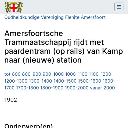
Oudheidkundige Vereniging Flehite Amersfoort
Amersfoortsche
Trammaatschappij rijdt met
paardentram (op rails) van Kamp
naar (nieuwe) station
Ga naar:
navigatie
,
zoeken
tot 800
800-900
900-1000
1000-1100
1100-1200
1200-1300
1300-1400
1400-1500
1500-1600
1600-
1700
1700-1800
1800-1900
1900-2000
vanaf 2000
1902
Onderwerp(en)