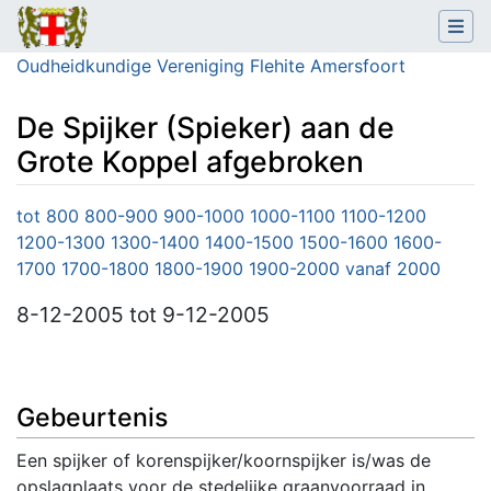
Oudheidkundige Vereniging Flehite Amersfoort
De Spijker (Spieker) aan de
Grote Koppel afgebroken
Ga naar:
navigatie
,
zoeken
tot 800
800-900
900-1000
1000-1100
1100-1200
1200-1300
1300-1400
1400-1500
1500-1600
1600-
1700
1700-1800
1800-1900
1900-2000
vanaf 2000
8-12-2005
tot 9-12-2005
Gebeurtenis
Een spijker of korenspijker/koornspijker is/was de
opslagplaats voor de stedelijke graanvoorraad in