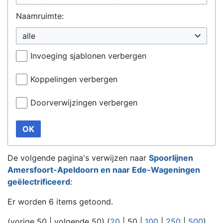
Naamruimte:
alle
Invoeging sjablonen verbergen
Koppelingen verbergen
Doorverwijzingen verbergen
OK
De volgende pagina's verwijzen naar
Spoorlijnen
Amersfoort-Apeldoorn en naar Ede-Wageningen
geëlectrificeerd
:
Er worden 6 items getoond.
(
vorige 50
|
volgende 50
) (
20
|
50
|
100
|
250
|
500
)