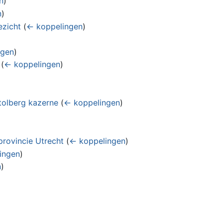
n
)
n
)
ezicht
(
← koppelingen
)
ngen
)
(
← koppelingen
)
tolberg kazerne
(
← koppelingen
)
rovincie Utrecht
(
← koppelingen
)
ingen
)
n
)