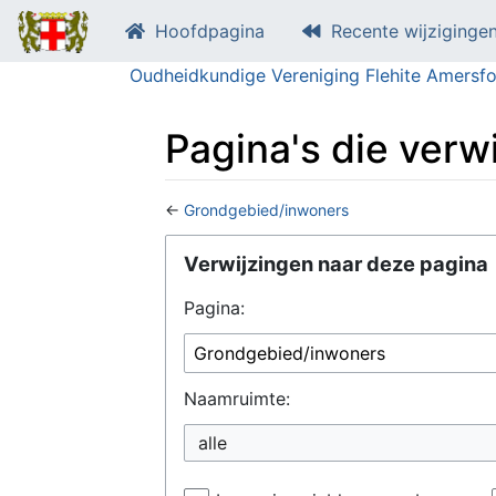
Hoofdpagina
Recente wijziginge
Oudheidkundige Vereniging Flehite Amersfo
Pagina's die ver
←
Grondgebied/inwoners
Ga naar:
navigatie
,
zoeken
Verwijzingen naar deze pagina
Pagina:
Naamruimte:
alle