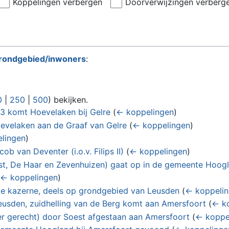
Koppelingen verbergen
Doorverwijzingen verberg
rondgebied/inwoners
:
0
|
250
|
500
) bekijken.
33 komt Hoevelaken bij Gelre
(
← koppelingen
)
evelaken aan de Graaf van Gelre
(
← koppelingen
)
lingen
)
 van Deventer (i.o.v. Filips II)
(
← koppelingen
)
st, De Haar en Zevenhuizen) gaat op in de gemeente Hoog
← koppelingen
)
rie kazerne, deels op grondgebied van Leusden
(
← koppeli
usden, zuidhelling van de Berg komt aan Amersfoort
(
← k
er gerecht) door Soest afgestaan aan Amersfoort
(
← koppe