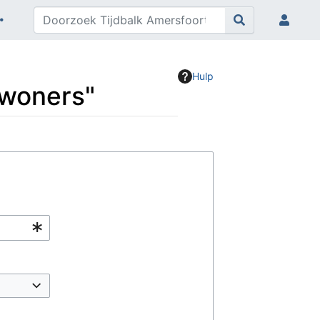
Hulp
nwoners"