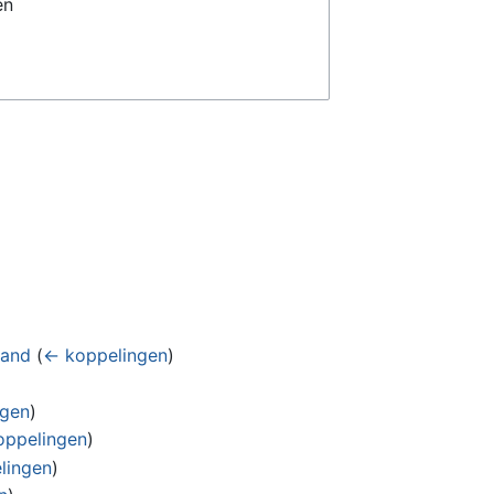
en
land
(
← koppelingen
)
ngen
)
oppelingen
)
lingen
)