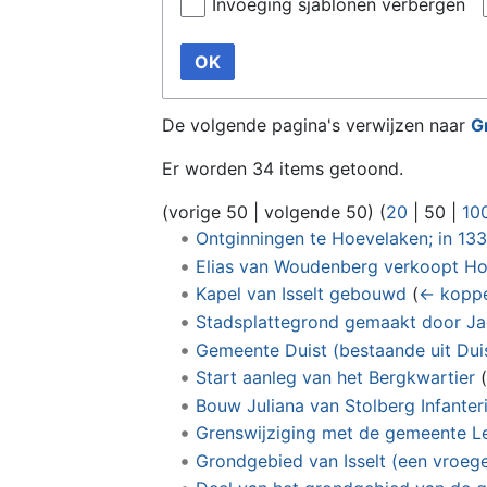
Invoeging sjablonen verbergen
OK
De volgende pagina's verwijzen naar
G
Er worden 34 items getoond.
(
vorige 50
|
volgende 50
) (
20
|
50
|
10
Ontginningen te Hoevelaken; in 13
Elias van Woudenberg verkoopt Ho
Kapel van Isselt gebouwd
(
← koppe
Stadsplattegrond gemaakt door Jacob
Gemeente Duist (bestaande uit Dui
Start aanleg van het Bergkwartier
(
Bouw Juliana van Stolberg Infante
Grenswijziging met de gemeente Le
Grondgebied van Isselt (een vroeg