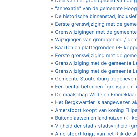
Deel van het grondgebied van de 
"annexatie" van de gemeente Hoog
De historische binnenstad, inclusi
Eerste grenswijziging met de gem
Grenswijzigingen met de gemeente
Wijzigingen van grondgebied / geme
Kaarten en plattegronden
(
← koppe
Eerste grenswijziging met de gem
Grenswijziging met de gemeente L
Grenswijziging met de gemeente L
Gemeente Stoutenburg opgeheven
Een tiental betonnen `grenspalen`
De maalschap Wede en Emmeklaar 
Het Bergkwartier is aangewezen al
Amersfoort koopt van koning Filips
Buitenplaatsen en landhuizen
(
← ko
Vrijheid der stad / stadsvrijheid (
Amersfoort krijgt van het Rijk de s