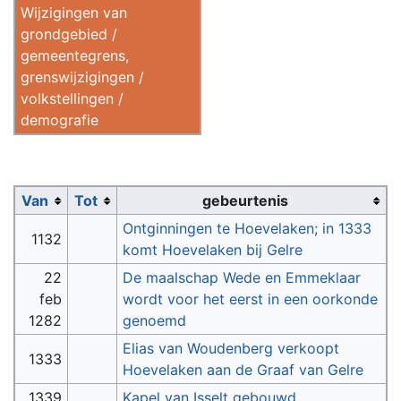
Wijzigingen van
grondgebied /
gemeentegrens,
grenswijzigingen /
volkstellingen /
demografie
Van
Tot
gebeurtenis
Ontginningen te Hoevelaken; in 1333
1132
komt Hoevelaken bij Gelre
22
De maalschap Wede en Emmeklaar
feb
wordt voor het eerst in een oorkonde
1282
genoemd
Elias van Woudenberg verkoopt
1333
Hoevelaken aan de Graaf van Gelre
1339
Kapel van Isselt gebouwd