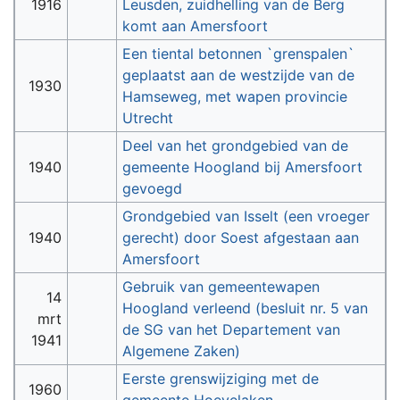
1916
Leusden, zuidhelling van de Berg
komt aan Amersfoort
Een tiental betonnen `grenspalen`
geplaatst aan de westzijde van de
1930
Hamseweg, met wapen provincie
Utrecht
Deel van het grondgebied van de
1940
gemeente Hoogland bij Amersfoort
gevoegd
Grondgebied van Isselt (een vroeger
1940
gerecht) door Soest afgestaan aan
Amersfoort
Gebruik van gemeentewapen
14
Hoogland verleend (besluit nr. 5 van
mrt
de SG van het Departement van
1941
Algemene Zaken)
Eerste grenswijziging met de
1960
gemeente Hoevelaken