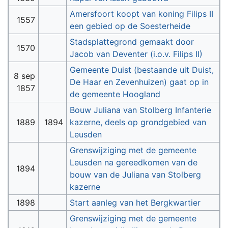
Amersfoort koopt van koning Filips II
1557
een gebied op de Soesterheide
Stadsplattegrond gemaakt door
1570
Jacob van Deventer (i.o.v. Filips II)
Gemeente Duist (bestaande uit Duist,
8 sep
De Haar en Zevenhuizen) gaat op in
1857
de gemeente Hoogland
Bouw Juliana van Stolberg Infanterie
1889
1894
kazerne, deels op grondgebied van
Leusden
Grenswijziging met de gemeente
Leusden na gereedkomen van de
1894
bouw van de Juliana van Stolberg
kazerne
1898
Start aanleg van het Bergkwartier
Grenswijziging met de gemeente