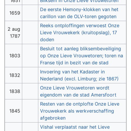
1651
Bliksem in Onze Lieve Vrouwetoren
De eerste Hemony-klokken van het
1659
carillon van de OLV-toren gegoten
Reeks ontploffingen verwoest Onze
2 aug
Lieve Vrouwekerk (kruitopslag), 17
1787
doden
Besluit tot aanleg bliksembeveiliging
1803
op Onze Lieve Vrouwetoren; toren na
Franse tijd in bezit van de stad
Invoering van het Kadaster in
1832
Nederland (excl. Limburg; zie 1867)
Onze Lieve Vrouwetoren wordt
1838
eigendom van de stad Amersfoort
Resten van de ontplofte Onze Lieve
1845
Vrouwekerk als werkverschaffing
afgebroken
Vishal verplaatst naar het Lieve