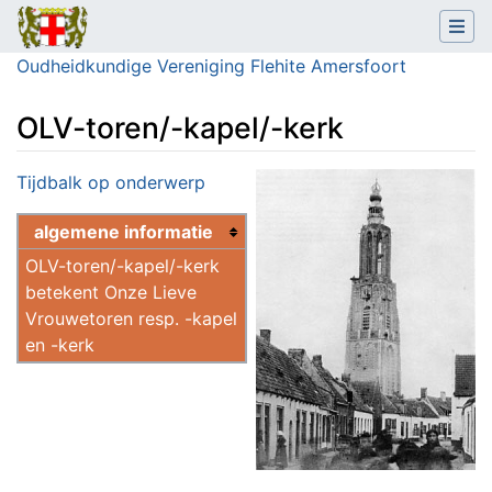
Oudheidkundige Vereniging Flehite Amersfoort
OLV-toren/-kapel/-kerk
Ga naar:
navigatie
,
zoeken
Tijdbalk op onderwerp
algemene informatie
OLV-toren/-kapel/-kerk
betekent Onze Lieve
Vrouwetoren resp. -kapel
en -kerk