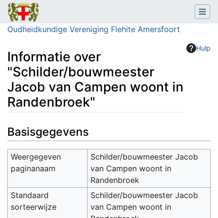
Oudheidkundige Vereniging Flehite Amersfoort
Hulp
Informatie over
"Schilder/bouwmeester
Jacob van Campen woont in
Randenbroek"
Ga naar:
navigatie
,
zoeken
Basisgegevens
Weergegeven
Schilder/bouwmeester Jacob
paginanaam
van Campen woont in
Randenbroek
Standaard
Schilder/bouwmeester Jacob
sorteerwijze
van Campen woont in