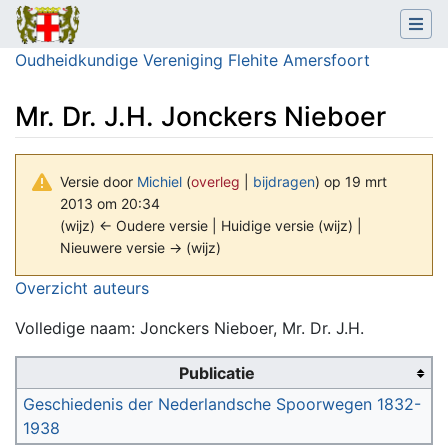
Oudheidkundige Vereniging Flehite Amersfoort
Mr. Dr. J.H. Jonckers Nieboer
Versie door
Michiel
(
overleg
|
bijdragen
)
op 19 mrt
2013 om 20:34
(wijz) ← Oudere versie | Huidige versie (wijz) |
Nieuwere versie → (wijz)
Ga naar:
navigatie
,
zoeken
Overzicht auteurs
Volledige naam: Jonckers Nieboer, Mr. Dr. J.H.
Publicatie
Geschiedenis der Nederlandsche Spoorwegen 1832-
1938