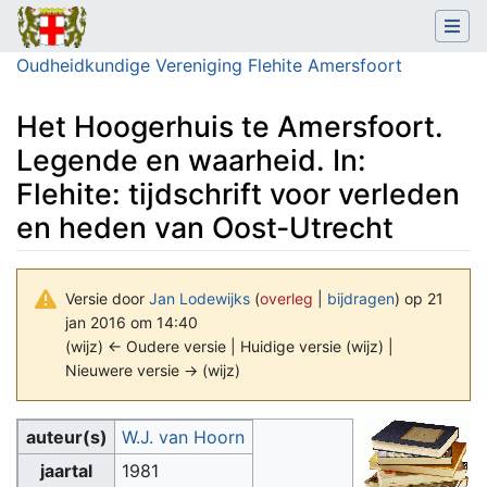
Oudheidkundige Vereniging Flehite Amersfoort
Het Hoogerhuis te Amersfoort.
Legende en waarheid. In:
Flehite: tijdschrift voor verleden
en heden van Oost-Utrecht
Versie door
Jan Lodewijks
(
overleg
|
bijdragen
)
op 21
jan 2016 om 14:40
(wijz) ← Oudere versie | Huidige versie (wijz) |
Nieuwere versie → (wijz)
Ga naar:
navigatie
,
zoeken
auteur(s)
W.J. van Hoorn
jaartal
1981