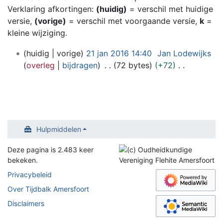
Verklaring afkortingen:
(huidig)
= verschil met huidige
versie,
(vorige)
= verschil met voorgaande versie,
k
=
kleine wijziging.
2
huidig
vorige
21 jan 2016 14:40
Jan Lodewijks
1
overleg
bijdragen
72 bytes
+72
j
G
a
e
n
e
2
n
0
b
Hulpmiddelen
1
e
6
w
Deze pagina is 2.483 keer
e
bekeken.
r
Privacybeleid
k
Over Tijdbalk Amersfoort
i
Disclaimers
n
g