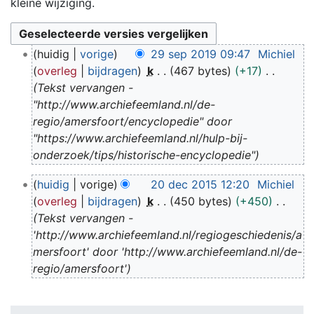
kleine wijziging.
2
huidig
vorige
29 sep 2019 09:47
Michiel
9
overleg
bijdragen
k
467 bytes
+17
s
Tekst vervangen -
e
"http://www.archiefeemland.nl/de-
p
regio/amersfoort/encyclopedie" door
2
"https://www.archiefeemland.nl/hulp-bij-
0
onderzoek/tips/historische-encyclopedie"
1
9
2
huidig
vorige
20 dec 2015 12:20
Michiel
0
overleg
bijdragen
k
450 bytes
+450
d
Tekst vervangen -
e
'http://www.archiefeemland.nl/regiogeschiedenis/a
c
mersfoort' door 'http://www.archiefeemland.nl/de-
2
regio/amersfoort'
0
1
5