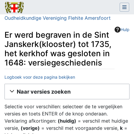
Oudheidkundige Vereniging Flehite Amersfoort
Hulp
Er werd begraven in de Sint
Janskerk(klooster) tot 1735,
het kerkhof was gesloten in
1648: versiegeschiedenis
Logboek voor deze pagina bekijken
Ga naar:
navigatie
,
zoeken
Naar versies zoeken
Selectie voor verschillen: selecteer de te vergelijken
versies en toets ENTER of de knop onderaan.
Verklaring afkortingen:
(huidig)
= verschil met huidige
versie,
(vorige)
= verschil met voorgaande versie,
k
=