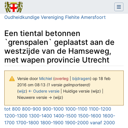
Oudheidkundige Vereniging Flehite Amersfoort
Een tiental betonnen
`grenspalen` geplaatst aan de
westzijde van de Hamseweg,
met wapen provincie Utrecht
Versie door
Michiel
(
overleg
|
bijdragen
)
op 18 feb
2016 om 08:13
(1 versie geïmporteerd)
(
wijz
)
← Oudere versie
| Huidige versie (wijz) |
Nieuwere versie → (wijz)
Ga naar:
navigatie
,
zoeken
tot 800
800-900
900-1000
1000-1100
1100-1200
1200-1300
1300-1400
1400-1500
1500-1600
1600-
1700
1700-1800
1800-1900
1900-2000
vanaf 2000