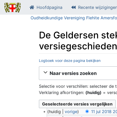
Hoofdpagina
Recente wijziginge
Oudheidkundige Vereniging Flehite Amersfo
De Geldersen ste
versiegeschieden
Logboek voor deze pagina bekijken
Ga naar:
navigatie
,
zoeken
Naar versies zoeken
Selectie voor verschillen: selecteer de
Verklaring afkortingen:
(huidig)
= versc
1
huidig
vorige
11 jul 2018 2
1