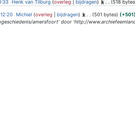
0:33
Henk van Tilburg
overleg
bijdragen
k
518 byte
 12:20
Michiel
overleg
bijdragen
k
501 bytes
+501
ogeschiedenis/amersfoort' door 'http://www.archiefeemland