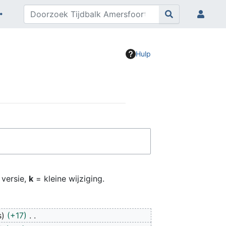
Hulp
 versie,
k
= kleine wijziging.
s
+17