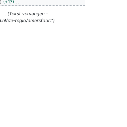
s
+17
Tekst vervangen -
.nl/de-regio/amersfoort'