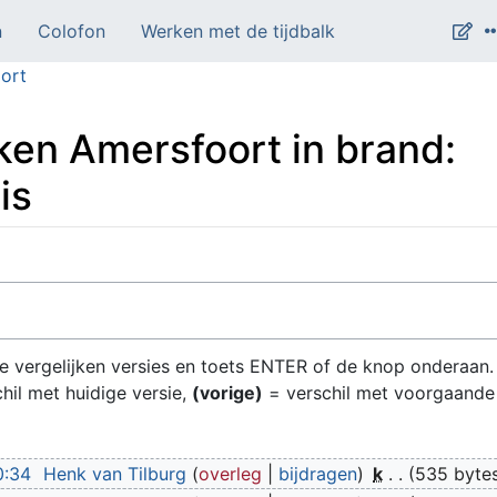
n
Colofon
Werken met de tijdbalk
ort
ken Amersfoort in brand:
is
 te vergelijken versies en toets ENTER of de knop onderaan.
hil met huidige versie,
(vorige)
= verschil met voorgaande
0:34
Henk van Tilburg
overleg
bijdragen
k
535 byte