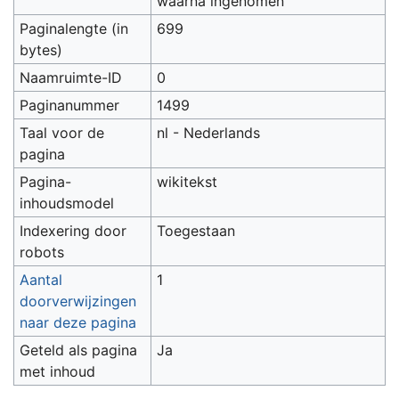
waarna ingenomen
Paginalengte (in
699
bytes)
Naamruimte-ID
0
Paginanummer
1499
Taal voor de
nl - Nederlands
pagina
Pagina-
wikitekst
inhoudsmodel
Indexering door
Toegestaan
robots
Aantal
1
doorverwijzingen
naar deze pagina
Geteld als pagina
Ja
met inhoud