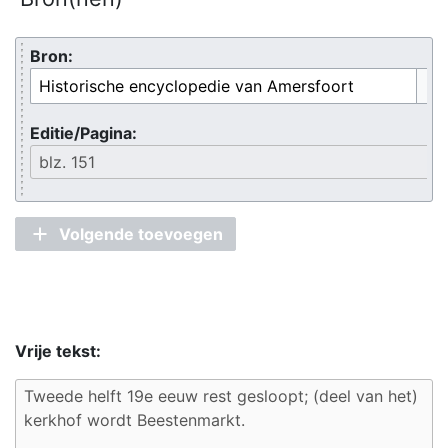
Bron:
Opt
Editie/Pagina:
Volgende toevoegen
Vrije tekst: