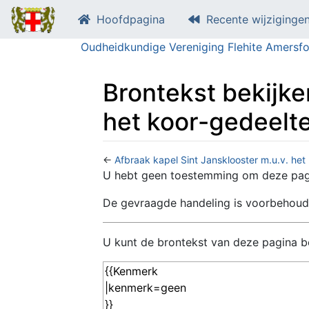
Hoofdpagina
Recente wijziginge
Oudheidkundige Vereniging Flehite Amersfo
Brontekst bekijke
het koor-gedeelt
←
Afbraak kapel Sint Jansklooster m.u.v. het
Ga naar:
navigatie
,
zoeken
U hebt geen toestemming om deze pagi
De gevraagde handeling is voorbehoud
U kunt de brontekst van deze pagina be