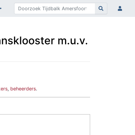
ansklooster m.u.v.
kers
,
beheerders
.