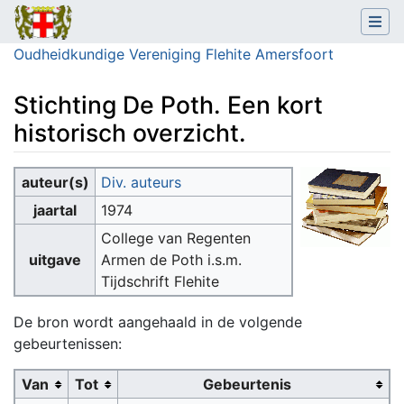
Oudheidkundige Vereniging Flehite Amersfoort
Stichting De Poth. Een kort
historisch overzicht.
Ga naar:
navigatie
,
zoeken
auteur(s)
Div. auteurs
jaartal
1974
College van Regenten
uitgave
Armen de Poth i.s.m.
Tijdschrift Flehite
De bron wordt aangehaald in de volgende
gebeurtenissen:
Van
Tot
Gebeurtenis