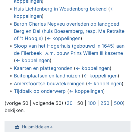
koppelingen
)
Huis Lichtenberg in Woudenberg bekend
(
←
koppelingen
)
Baron Charles Nepveu overleden op landgoed
Berg en Dal (huis Boesemberg, resp. Ma Retraite
of 't Hoogje)
(
← koppelingen
)
Sloop van het Hogerhuis (gebouwd in 1645) aan
de Flierbeek i.v.m. bouw Prins Willem III kazerne
(
← koppelingen
)
Kaarten en plattegronden
(
← koppelingen
)
Buitenplaatsen en landhuizen
(
← koppelingen
)
Amersfoortse bouwtekeningen
(
← koppelingen
)
Tijdbalk op onderwerp
(
← koppelingen
)
(
vorige 50
|
volgende 50
) (
20
|
50
|
100
|
250
|
500
)
bekijken.
Hulpmiddelen