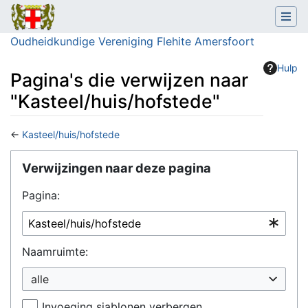
Oudheidkundige Vereniging Flehite Amersfoort
Hulp
Pagina's die verwijzen naar
"Kasteel/huis/hofstede"
←
Kasteel/huis/hofstede
Ga naar:
navigatie
,
zoeken
Verwijzingen naar deze pagina
Pagina:
Naamruimte:
alle
Invoeging sjablonen verbergen