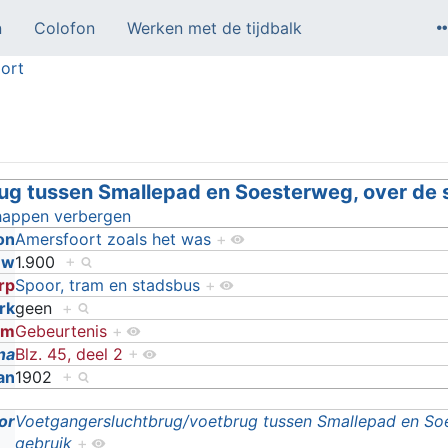
n
Colofon
Werken met de tijdbalk
ort
 tussen Smallepad en Soesterweg, over de sp
happen verbergen
on
Amersfoort zoals het was
+
uw
1.900
+
rp
Spoor, tram en stadsbus
+
rk
geen
+
rm
Gebeurtenis
+
na
Blz. 45, deel 2
+
an
1902
+
or
Voetgangersluchtbrug/voetbrug tussen Smallepad en Soes
gebruik
+