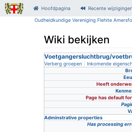
Hoofdpagina
Recente wijziginge
Oudheidkundige Vereniging Flehite Amersfo
Wiki bekijken
Ga naar:
Voetgangersluchtbrug/voetbrug
navigatie
,
zoeken
Verberg groepen
Inkomende eigensc
Br
Ee
Heeft onderwe
Kenme
Page has default fo
Pagi
V
Adminstrative properties
Has processing err