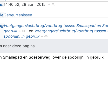
um
14:40:52, 29 april 2015
+
ie
Gebeurtenissen
ng
Voetgangersluchtbrug/voetbrug tussen Smallepad en Soes
gebruik
+
en
Voetgangersluchtbrug/voetbrug tussen 
spoorlijn, in gebruik
+
n naar deze pagina.