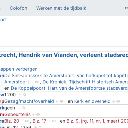
n
Colofon
Werken met de tijdbalk
ort
trecht, Hendrik van Vianden, verleent stadsre
happen verbergen
on
De Sint-Joriskerk te Amersfoort. Van hofkapel tot kapitte
Amersfoort
+
,
De Kroniek, Tijdschrift Historisch Amersf
en
De Koppelpoort. Hart van de Amersfoortse stadsverd
uw
1.200
+
rp
Gezag/macht/overheid
+
en
Kerk en overheid
+
rk
geen
+
rm
Gebeurtenis
+
na
Blz. 20
+
,
Blz. 17
+
en
Blz. 9, jrg. 11, nr. 1, maart 2
an
juni 12, 1259
+