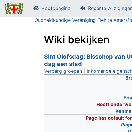
Hoofdpagina
Recente wijziginge
Oudheidkundige Vereniging Flehite Amersfo
Wiki bekijken
Ga naar:
Sint Olofsdag: Bisschop van U
navigatie
,
zoeken
dag een stad
Verberg groepen
Inkomende eigensc
Br
Ee
Heeft onderwe
Kenme
Page has default fo
Pagi
V