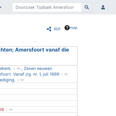
Hulp
RDF
chten; Amersfoort vanaf die
lkerk.
+
,
Zeven eeuwen
oort. Vanaf jrg. nr. 1, juli 1999
+
ediging.
+
009
+