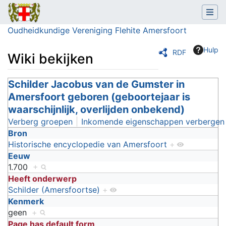
Oudheidkundige Vereniging Flehite Amersfoort
Hulp
RDF
Wiki bekijken
Ga naar:
Schilder Jacobus van de Gumster in
navigatie
,
zoeken
Amersfoort geboren (geboortejaar is
waarschijnlijk, overlijden onbekend)
Verberg groepen
Inkomende eigenschappen verbergen
Bron
Historische encyclopedie van Amersfoort
+
Eeuw
1.700
+
Heeft onderwerp
Schilder (Amersfoortse)
+
Kenmerk
geen
+
Page has default form