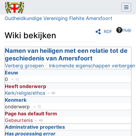
Oudheidkundige Vereniging Flehite Amersfoort
Hulp
RDF
Wiki bekijken
Ga naar:
Namen van heiligen met een relatie tot de
navigatie
,
zoeken
geschiedenis van Amersfoort
Verberg groepen
Inkomende eigenschappen verbergen
Eeuw
0
+
Heeft onderwerp
Kerk/religie/ethos
+
Kenmerk
onderwerp
+
Page has default form
Gebeurtenis
+
Adminstrative properties
Has processing error