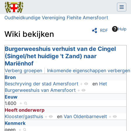
Oudheidkundige Vereniging Flehite Amersfoort
Hulp
RDF
Wiki bekijken
Ga naar:
Burgerweeshuis verhuist van de Cingel
navigatie
,
zoeken
(Singel/het huidige 't Zand) naar
Mariënhof
Verberg groepen
Inkomende eigenschappen verbergen
Bron
Beschryving der stad Amersfoort
+
en
Het
Burgerweeshuis van Amersfoort
+
Eeuw
1.600
+
Heeft onderwerp
Klooster/gasthuis
+
en
Van Oldenbarnevelt
+
Kenmerk
geen
+