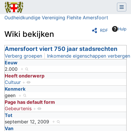
Oudheidkundige Vereniging Flehite Amersfoort
Hulp
RDF
Wiki bekijken
Ga naar:
Amersfoort viert 750 jaar stadsrechten
navigatie
,
zoeken
Verberg groepen
Inkomende eigenschappen verbergen
Eeuw
2.000
+
Heeft onderwerp
Cultuur
+
Kenmerk
geen
+
Page has default form
Gebeurtenis
+
Tot
september 12, 2009
+
Van