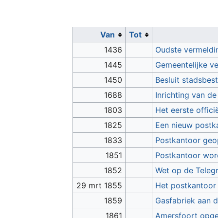
Van
Tot
1436
Oudste vermeldi
1445
Gemeentelijke ve
1450
Besluit stadsbes
1688
Inrichting van de
1803
Het eerste offic
1825
Een nieuw postk
1833
Postkantoor geo
1851
Postkantoor word
1852
Wet op de Teleg
29 mrt 1855
Het postkantoor 
1859
Gasfabriek aan d
1861
Amersfoort opgen