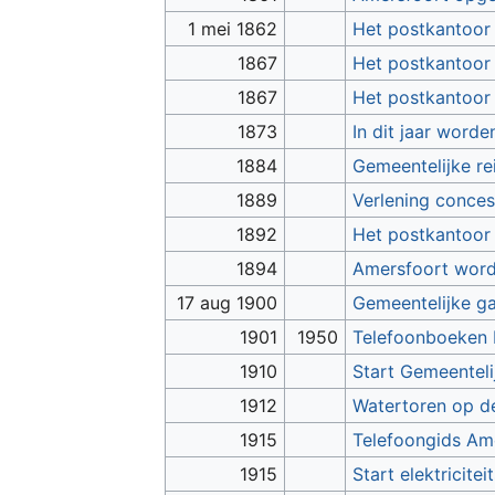
1 mei 1862
Het postkantoor 
1867
Het postkantoor 
1867
Het postkantoor 
1873
In dit jaar wor
1884
Gemeentelijke re
1889
Verlening conces
1892
Het postkantoor
1894
Amersfoort wordt
17 aug 1900
Gemeentelijke ga
1901
1950
Telefoonboeken 
1910
Start Gemeenteli
1912
Watertoren op d
1915
Telefoongids Ame
1915
Start elektricit