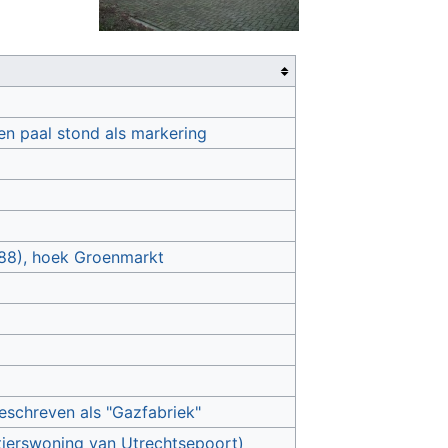
en paal stond als markering
-88), hoek Groenmarkt
geschreven als "Gazfabriek"
rtierswoning van Utrechtsepoort)