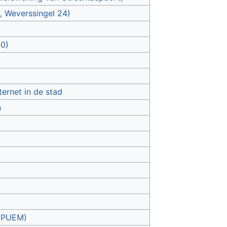
, Weverssingel 24)
10)
ernet in de stad
n
r PUEM)