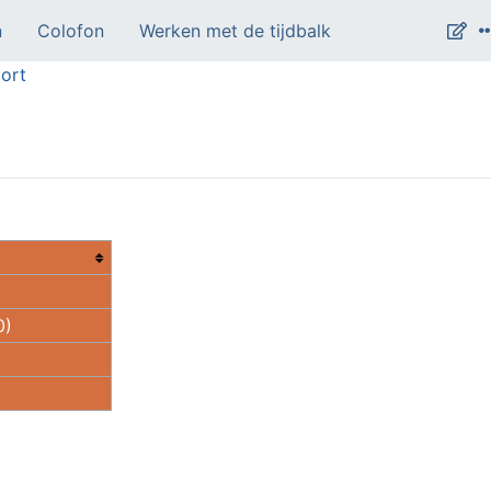
n
Colofon
Werken met de tijdbalk
ort
0)