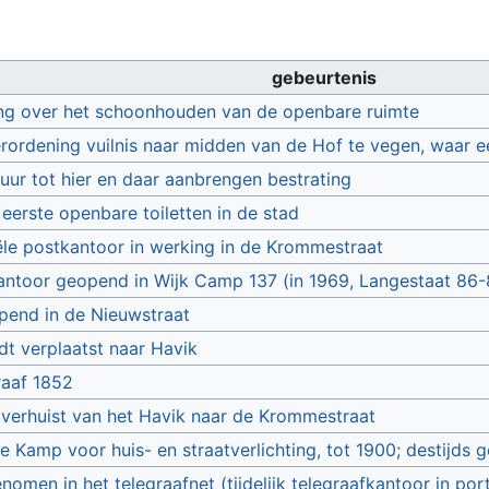
gebeurtenis
ng over het schoonhouden van de openbare ruimte
rordening vuilnis naar midden van de Hof te vegen, waar e
tuur tot hier en daar aanbrengen bestrating
 eerste openbare toiletten in de stad
iële postkantoor in werking in de Krommestraat
antoor geopend in Wijk Camp 137 (in 1969, Langestaat 86
pend in de Nieuwstraat
t verplaatst naar Havik
raaf 1852
verhuist van het Havik naar de Krommestraat
e Kamp voor huis- en straatverlichting, tot 1900; destijds 
omen in het telegraafnet (tijdelijk telegraafkantoor in po