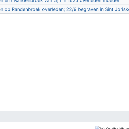
 erft Randenbroek van zijn in 1625 overleden moeder
 op Randenbroek overleden; 22/9 begraven in Sint Joris