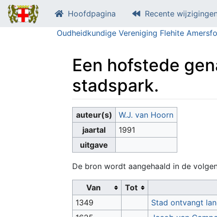
Hoofdpagina
Recente wijziginge
Oudheidkundige Vereniging Flehite Amersfo
Een hofstede gen
stadspark.
Ga naar:
navigatie
,
zoeken
auteur(s)
W.J. van Hoorn
jaartal
1991
uitgave
De bron wordt aangehaald in de volge
Van
Tot
1349
Stad ontvangt la