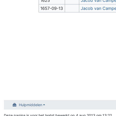
1625
Jacob van Campen
1657-09-13
Jacob van Campen
Hulpmiddelen
Deze pagina is voor het laatst bewerkt op 4 aug 2013 om 13:22.