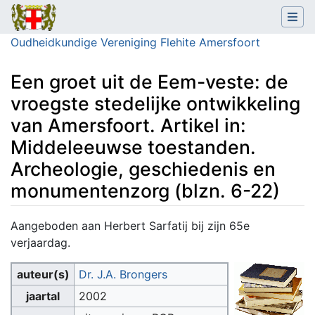
Oudheidkundige Vereniging Flehite Amersfoort
Een groet uit de Eem-veste: de
vroegste stedelijke ontwikkeling
van Amersfoort. Artikel in:
Middeleeuwse toestanden.
Archeologie, geschiedenis en
monumentenzorg (blzn. 6-22)
Ga naar:
navigatie
,
zoeken
Aangeboden aan Herbert Sarfatij bij zijn 65e
verjaardag.
auteur(s)
Dr. J.A. Brongers
jaartal
2002