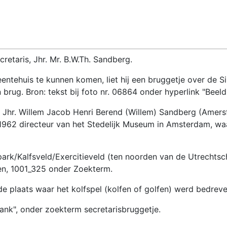
retaris, Jhr. Mr. B.W.Th. Sandberg.
entehuis te kunnen komen, liet hij een bruggetje over de Sin
brug. Bron: tekst bij foto nr. 06864 onder hyperlink "Beeld
 Jhr. Willem Jacob Henri Berend (Willem) Sandberg (Amer
1962 directeur van het Stedelijk Museum in Amsterdam, waa
park/Kalfsveld/Exercitieveld (ten noorden van de Utrechtsc
len, 1001_325 onder Zoekterm.
e plaats waar het kolfspel (kolfen of golfen) werd bedreve
bank", onder zoekterm secretarisbruggetje.