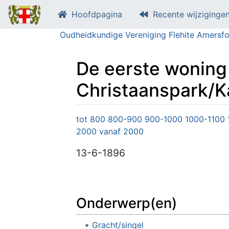
Hoofdpagina
Recente wijziginge
Oudheidkundige Vereniging Flehite Amersfo
De eerste woning
Christaanspark/Ka
Ga naar:
navigatie
,
zoeken
tot 800
800-900
900-1000
1000-1100
2000
vanaf 2000
13-6-1896
Onderwerp(en)
Gracht/singel