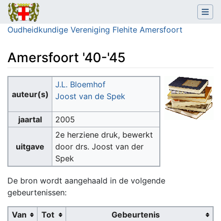
Oudheidkundige Vereniging Flehite Amersfoort
Amersfoort '40-'45
Ga naar:
navigatie
,
zoeken
J.L. Bloemhof
auteur(s)
Joost van de Spek
jaartal
2005
2e herziene druk, bewerkt
uitgave
door drs. Joost van der
Spek
De bron wordt aangehaald in de volgende
gebeurtenissen:
Van
Tot
Gebeurtenis