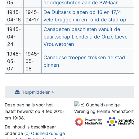
05
doodgeschoten aan de BW-laan
1945-
1945-
De Duitsers blazen op 16 en 17/4
04-16
04-17
vele bruggen in en rond de stad op
1945-
Canadezen beschieten vanuit de
04-
buurtschap Liendert, de Onze Lieve
24
Vrouwetoren
1945-
1945-
Canadese troepen trekken de stad
05-
05-
binnen
07
08
Hulpmiddelen
Deze pagina is voor het
laatst bewerkt op 4 feb 2015
om 19:38.
De inhoud is beschikbaar
onder de
(c) Oudheidkundige