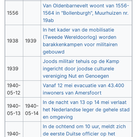
Van Oldenbarnevelt woont van 1556-
1556
1564 in "Bollenburgh", Muurhuizen nr.
19ab
In het kader van de mobilisatie
(Tweede Wereldoorlog) worden
1938
1939
barakkenkampen voor militairen
gebouwd
Joods militair tehuis op de Kamp
1939
ingericht door joodse culturele
vereniging Nut en Genoegen
1940-
Vanaf 12 mei evacuatie van 43.400
05-12
inwoners van Amersfoort
In de nacht van 13 op 14 mei verlaat
1940-
1940-
het Nederlandse leger de gehele stad
05-13
05-14
en omgeving
In de ochtend om 10 uur, meldt zich
1940-
de eerste Duitse officier op het