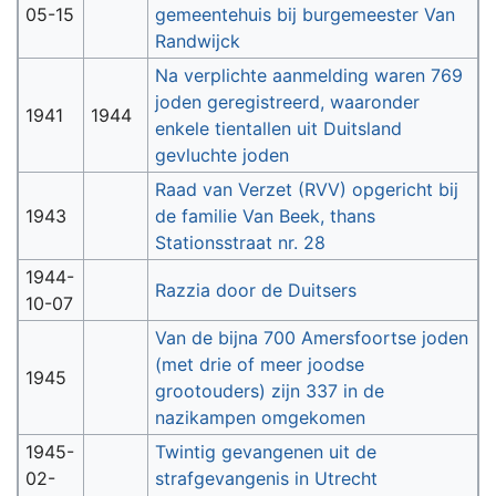
05-15
gemeentehuis bij burgemeester Van
Randwijck
Na verplichte aanmelding waren 769
joden geregistreerd, waaronder
1941
1944
enkele tientallen uit Duitsland
gevluchte joden
Raad van Verzet (RVV) opgericht bij
1943
de familie Van Beek, thans
Stationsstraat nr. 28
1944-
Razzia door de Duitsers
10-07
Van de bijna 700 Amersfoortse joden
(met drie of meer joodse
1945
grootouders) zijn 337 in de
nazikampen omgekomen
1945-
Twintig gevangenen uit de
02-
strafgevangenis in Utrecht